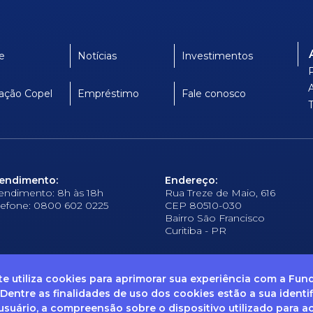
e
Notícias
Investimentos
ação Copel
Empréstimo
Fale conosco
endimento:
Endereço:
endimento: 8h às 18h
Rua Treze de Maio, 616
lefone: 0800 602 0225
CEP 80510-030
Bairro São Francisco
Curitiba - PR
ite utiliza cookies para aprimorar sua experiência com a Fu
 Dentre as finalidades de uso dos cookies estão a sua identi
suário, a compreensão sobre o dispositivo utilizado para a