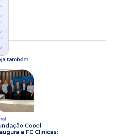
eja também
ral
undação Copel
naugura a FC Clínicas: