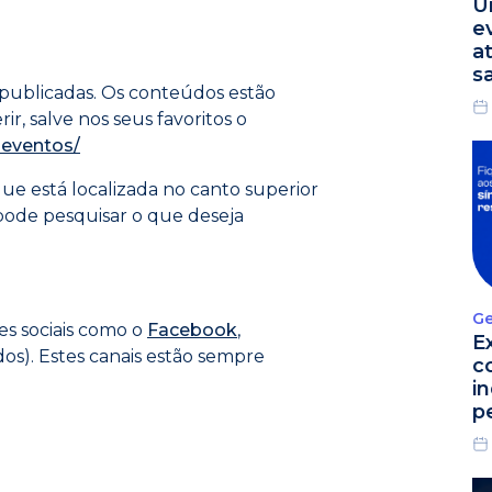
U
e
a
s
s publicadas. Os conteúdos estão
r, salve nos seus favoritos o
e-eventos/
ue está localizada no canto superior
 pode pesquisar o que deseja
Ge
s sociais como o
Facebook
,
E
dos). Estes canais estão sempre
c
i
p