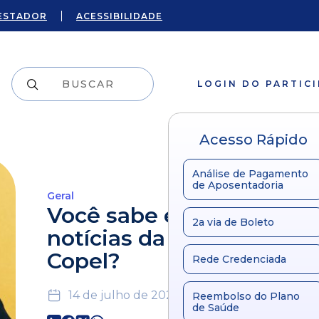
ESTADOR
ACESSIBILIDADE
LOGIN DO PARTIC
Acesso Rápido
Análise de Pagamento
de Aposentadoria
Geral
Você sabe encontrar as
2a via de Boleto
notícias da Fundação
Copel?
Rede Credenciada
14 de julho de 2021
Reembolso do Plano
de Saúde