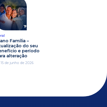
ral
lano Família –
tualização do seu
enefício e período
ara alteração
15 de junho de 2026