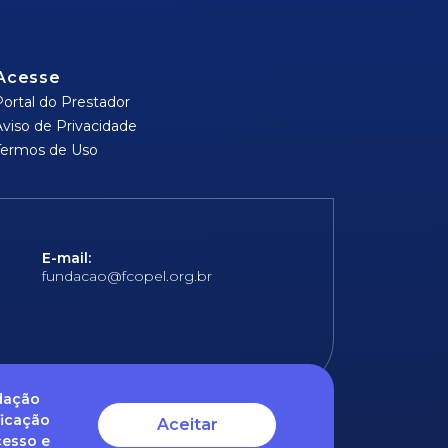
Acesse
Portal do Prestador
Aviso de Privacidade
Termos de Uso
E-mail:
fundacao@fcopel.org.br
ndação
ficação
Aceitar
cesso e