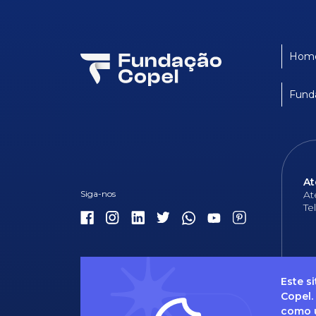
Hom
Fund
At
At
Te
Este s
Copel.
como u