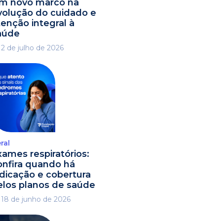
m novo marco na
volução do cuidado e
tenção integral à
aúde
2 de julho de 2026
ral
xames respiratórios:
onfira quando há
ndicação e cobertura
elos planos de saúde
18 de junho de 2026