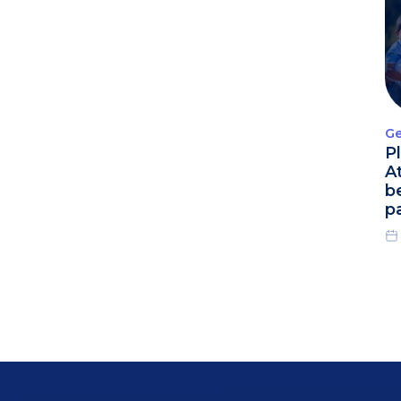
Ge
P
A
b
p