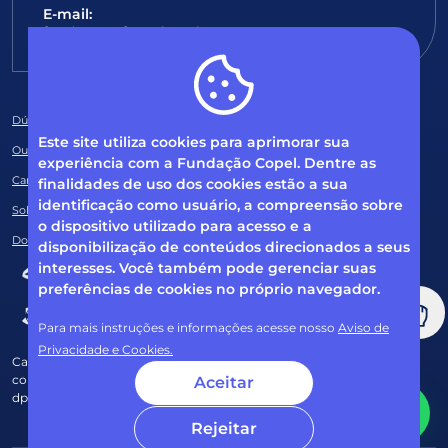
E-mail:
fundacao@fcopel.org.br
Dúvidas frequentes
Este site utiliza cookies para aprimorar sua
Ouvidoria
experiência com a Fundação Copel. Dentre as
Canal de Denúncias
finalidades de uso dos cookies estão a sua
identificação como usuário, a compreensão sobre
Solicitação de informações
o dispositivo utilizado para acesso e a
Documentos obrigatórios
disponibilização de conteúdos direcionados a seus
interesses. Você também pode gerenciar suas
preferências de cookies no próprio navegador.
Para mais instruções e informações acesse nosso
Aviso de
Privacidade e Cookies.
Caso tenha dúvidas sobre Privacidade de Dados e LGPD, entre em
contato com o nosso DPO (encarregado de dados) via e-mail:
Aceitar
dpo@fcopel.org.br
Rejeitar