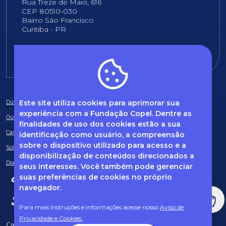
Rua Treze de Maio, 616
CEP 80510-030
Bairro São Francisco
Curitiba - PR
E-mail:
fundacao@fcopel.org.br
Este site utiliza cookies para aprimorar sua
Dúvidas frequentes
experiência com a Fundação Copel. Dentre as
Ouvidoria
finalidades de uso dos cookies estão a sua
Canal de Denúncias
identificação como usuário, a compreensão
sobre o dispositivo utilizado para acesso e a
Solicitação de informações
disponibilização de conteúdos direcionados a
Documentos obrigatórios
seus interesses. Você também pode gerenciar
suas preferências de cookies no próprio
navegador.
Para mais instruções e informações acesse nosso
Aviso de
Privacidade e Cookies.
Caso tenha dúvidas sobre Privacidade de Dados e LGPD, entre em