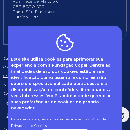
Rua Treze de Maio, 616
CEP 80510-030
Bairro São Francisco
Curitiba - PR
E-mail:
fundacao@fcopel.org.br
Este site utiliza cookies para aprimorar sua
Dúvidas frequentes
experiência com a Fundação Copel. Dentre as
Ouvidoria
finalidades de uso dos cookies estão a sua
Canal de Denúncias
identificação como usuário, a compreensão
sobre o dispositivo utilizado para acesso e a
Solicitação de informações
disponibilização de conteúdos direcionados a
Documentos obrigatórios
seus interesses. Você também pode gerenciar
suas preferências de cookies no próprio
navegador.
Para mais instruções e informações acesse nosso
Aviso de
Privacidade e Cookies.
Caso tenha dúvidas sobre Privacidade de Dados e LGPD, entre em