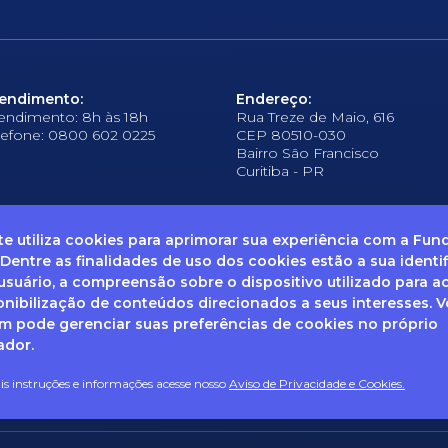
endimento:
Endereço:
endimento: 8h às 18h
Rua Treze de Maio, 616
lefone: 0800 602 0225
CEP 80510-030
Bairro São Francisco
Curitiba - PR
ite utiliza cookies para aprimorar sua experiência com a Fu
 Dentre as finalidades de uso dos cookies estão a sua identi
suário, a compreensão sobre o dispositivo utilizado para a
frequentes
Ouvidoria
Canal de Denúncias
Solicitação de informações
Documentos
onibilização de conteúdos direcionados a seus interesses. 
 pode gerenciar suas preferências de cookies no próprio
ador.
enha dúvidas sobre Privacidade de Dados e LGPD, entre em co
ail: dpo@fcopel.org.br
s instruções e informações acesse nosso
Aviso de Privacidade e Cookies.