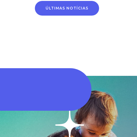
Alteração de conta
Horário de
ÚLTIMAS NOTÍCIAS
bancária passa a ser
atendimento na
feita por novo
próxima segunda-fei
processo digital