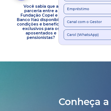
Você sabia que a
Fundação C
Empréstimo
parceria entre a
inaugura a FC C
ra
Fundação Copel e o
Um novo mar
Banco Itaú disponibiliza
evolução do cu
Canal com o Gestor
condições e benefícios
atenção integ
exclusivos para os
saúde
aposentados e
Carol (WhatsApp)
pensionistas?
Conheça a