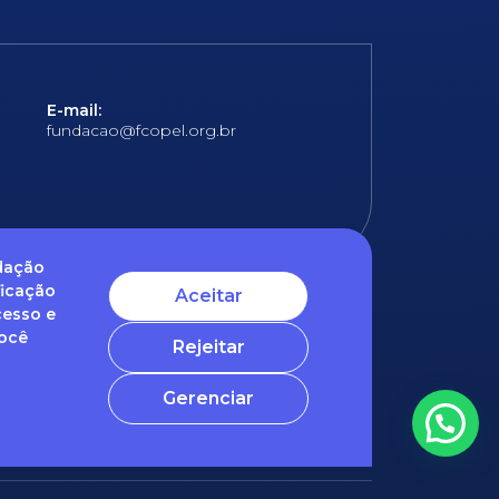
E-mail:
fundacao@fcopel.org.br
ndação
ficação
Aceitar
cesso e
 obrigatórios
Você
Rejeitar
ntato com o nosso DPO (encarregado de dados)
Gerenciar