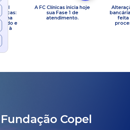
opel
A FC Clínicas inicia hoje
Alteraç
línicas:
sua Fase 1 de
bancária
co na
atendimento.
feita
idado e
proces
ral à
 Fundação Copel