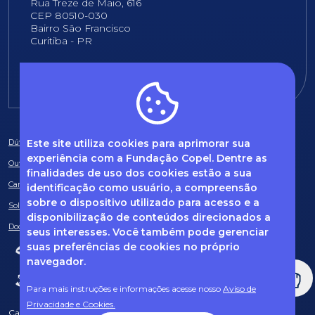
Rua Treze de Maio, 616
CEP 80510-030
Bairro São Francisco
Curitiba - PR
E-mail:
fundacao@fcopel.org.br
Este site utiliza cookies para aprimorar sua
Dúvidas frequentes
experiência com a Fundação Copel. Dentre as
Ouvidoria
finalidades de uso dos cookies estão a sua
Canal de Denúncias
identificação como usuário, a compreensão
sobre o dispositivo utilizado para acesso e a
Solicitação de informações
disponibilização de conteúdos direcionados a
Documentos obrigatórios
seus interesses. Você também pode gerenciar
suas preferências de cookies no próprio
navegador.
Para mais instruções e informações acesse nosso
Aviso de
Privacidade e Cookies.
Caso tenha dúvidas sobre Privacidade de Dados e LGPD, entre em