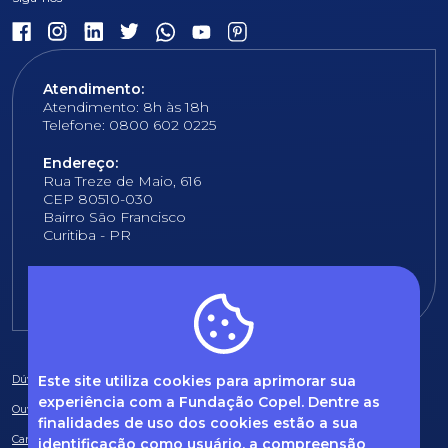
Atendimento:
Atendimento: 8h às 18h
Telefone: 0800 602 0225
Endereço:
Rua Treze de Maio, 616
CEP 80510-030
Bairro São Francisco
Curitiba - PR
E-mail:
fundacao@fcopel.org.br
Este site utiliza cookies para aprimorar sua
Dúvidas frequentes
experiência com a Fundação Copel. Dentre as
Ouvidoria
finalidades de uso dos cookies estão a sua
Canal de Denúncias
identificação como usuário, a compreensão