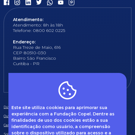
Atendimento:
Atendimento: 8h às 18h
Telefone: 0800 602 0225
Endereço:
Rua Treze de Maio, 616
CEP 80510-030
Bairro São Francisco
Curitiba - PR
E-mail:
fundacao@fcopel.org.br
Este site utiliza cookies para aprimorar sua
Dúvidas frequentes
experiência com a Fundação Copel. Dentre as
Ouvidoria
finalidades de uso dos cookies estão a sua
Canal de Denúncias
identificação como usuário, a compreensão
sobre o dispositivo utilizado para acesso e a
Solicitação de informações