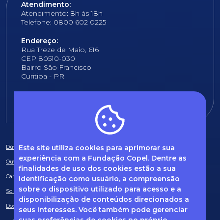
Atendimento:
Atendimento: 8h às 18h
Telefone: 0800 602 0225
Endereço:
Rua Treze de Maio, 616
CEP 80510-030
Bairro São Francisco
Curitiba - PR
E-mail:
fundacao@fcopel.org.br
Este site utiliza cookies para aprimorar sua
Dúvidas frequentes
experiência com a Fundação Copel. Dentre as
Ouvidoria
finalidades de uso dos cookies estão a sua
Canal de Denúncias
identificação como usuário, a compreensão
sobre o dispositivo utilizado para acesso e a
Solicitação de informações
disponibilização de conteúdos direcionados a
Documentos obrigatórios
seus interesses. Você também pode gerenciar