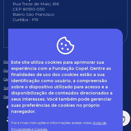
Rua Treze de Maio, 616
CEP 80510-030
Bairro São Francisco
Curitiba - PR
E-mail:
fundacao@fcopel.org.br
Este site utiliza cookies para aprimorar sua
Dúvidas frequentes
experiência com a Fundação Copel. Dentre as
Ouvidoria
finalidades de uso dos cookies estão a sua
Canal de Denúncias
identificação como usuário, a compreensão
sobre o dispositivo utilizado para acesso e a
Solicitação de informações
disponibilização de conteúdos direcionados a
Documentos obrigatórios
seus interesses. Você também pode gerenciar
suas preferências de cookies no próprio
navegador.
Para mais instruções e informações acesse nosso
Aviso de
Privacidade e Cookies.