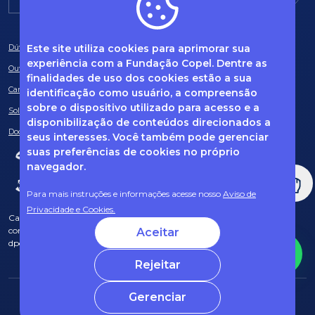
Este site utiliza cookies para aprimorar sua
Dúvidas frequentes
experiência com a Fundação Copel. Dentre as
Ouvidoria
finalidades de uso dos cookies estão a sua
Canal de Denúncias
identificação como usuário, a compreensão
sobre o dispositivo utilizado para acesso e a
Solicitação de informações
disponibilização de conteúdos direcionados a
Documentos obrigatórios
seus interesses. Você também pode gerenciar
suas preferências de cookies no próprio
navegador.
Para mais instruções e informações acesse nosso
Aviso de
Privacidade e Cookies.
Caso tenha dúvidas sobre Privacidade de Dados e LGPD, entre em
contato com o nosso DPO (encarregado de dados) via e-mail:
Aceitar
dpo@fcopel.org.br
Rejeitar
Gerenciar
© 2025 Fundação Copel Todos os direitos reservados