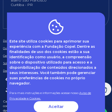
Bairro São Francisco
Curitiba - PR
E-mail:
fundacao@fcopel.org.br
Este site utiliza cookies para aprimorar sua
Dúvidas frequentes
experiência com a Fundação Copel. Dentre as
Ouvidoria
finalidades de uso dos cookies estão a sua
Canal de Denúncias
identificação como usuário, a compreensão
sobre o dispositivo utilizado para acesso e a
Solicitação de informações
disponibilização de conteúdos direcionados a
Documentos obrigatórios
seus interesses. Você também pode gerenciar
suas preferências de cookies no próprio
navegador.
Para mais instruções e informações acesse nosso
Aviso de
Privacidade e Cookies.
Caso tenha dúvidas sobre Privacidade de Dados e LGPD, entre em
contato com o nosso DPO (encarregado de dados) via e-mail:
Aceitar
dpo@fcopel.org.br