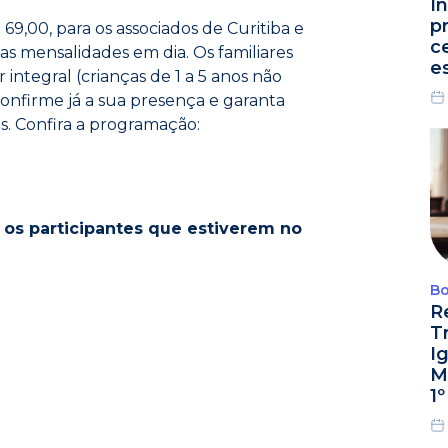
I
p
 69,00, para os associados de Curitiba e
c
s mensalidades em dia. Os familiares
e
integral (crianças de 1 a 5 anos não
onfirme já a sua presença e garanta
s. Confira a programação:
a os participantes que estiverem no
Bo
R
T
I
M
1