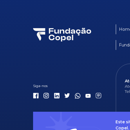
Hom
Fund
At
At
Te
Este s
Copel.