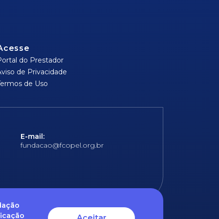
Acesse
Portal do Prestador
Aviso de Privacidade
Termos de Uso
E-mail:
fundacao@fcopel.org.br
ndação
ficação
Aceitar