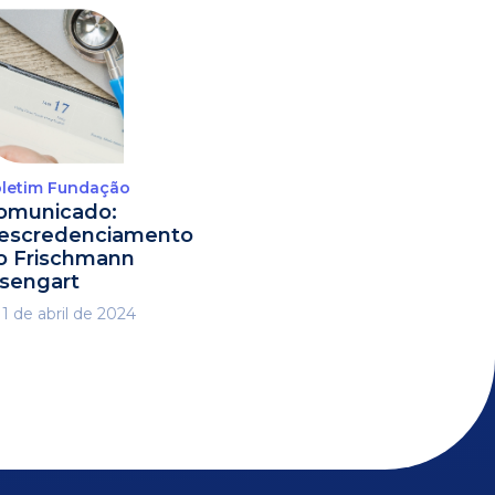
letim Fundação
omunicado:
escredenciamento
o Frischmann
isengart
1 de abril de 2024