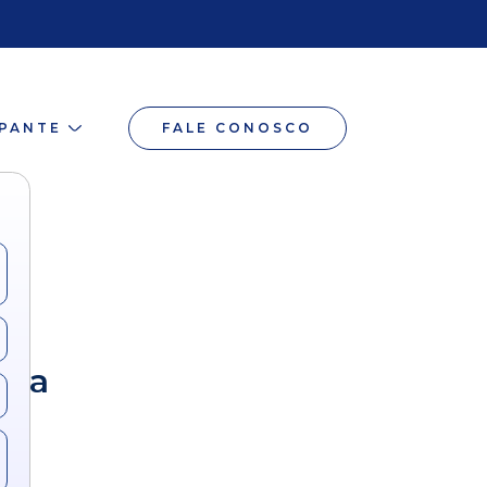
IPANTE
FALE CONOSCO
ão
ata