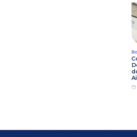
Bo
C
D
d
A