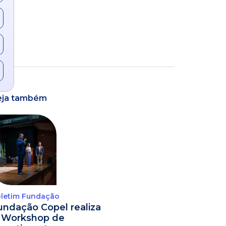
eja também
letim Fundação
undação Copel realiza
º Workshop de