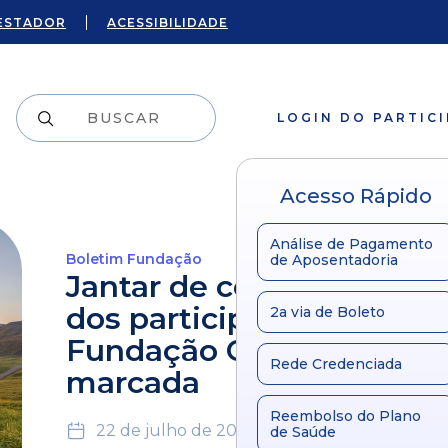
ESTADOR
ACESSIBILIDADE
LOGIN DO PARTIC
Acesso Rápido
Análise de Pagamento
Boletim Fundação
de Aposentadoria
Jantar de confraternizaç
dos participantes da
2a via de Boleto
Fundação Copel já tem d
Rede Credenciada
marcada
Reembolso do Plano
22 de julho de 2019
de Saúde