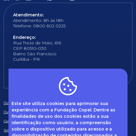
Atendimento:
Atendimento: 8h às 18h
Telefone: 0800 602 0225
Endereço:
Rua Treze de Maio, 616
CEP 80510-030
Bairro São Francisco
Curitiba - PR
E-mail:
fundacao@fcopel.org.br
Este site utiliza cookies para aprimorar sua
Dúvidas frequentes
experiência com a Fundação Copel. Dentre as
Ouvidoria
finalidades de uso dos cookies estão a sua
Canal de Denúncias
identificação como usuário, a compreensão
sobre o dispositivo utilizado para acesso e a
Solicitação de informações
disponibilização de conteúdos direcionados a