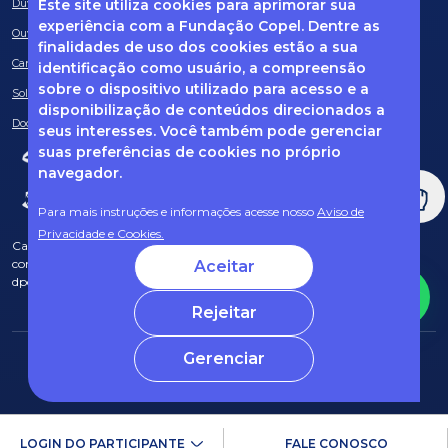
Este site utiliza cookies para aprimorar sua
Dúvidas frequentes
experiência com a Fundação Copel. Dentre as
Ouvidoria
finalidades de uso dos cookies estão a sua
Canal de Denúncias
identificação como usuário, a compreensão
sobre o dispositivo utilizado para acesso e a
Solicitação de informações
disponibilização de conteúdos direcionados a
Documentos obrigatórios
seus interesses. Você também pode gerenciar
suas preferências de cookies no próprio
navegador.
Para mais instruções e informações acesse nosso
Aviso de
Privacidade e Cookies.
Caso tenha dúvidas sobre Privacidade de Dados e LGPD, entre em
contato com o nosso DPO (encarregado de dados) via e-mail:
Aceitar
dpo@fcopel.org.br
Rejeitar
Gerenciar
© 2025 Fundação Copel Todos os direitos reservados
Desenvolvido por CRT
LOGIN DO PARTICIPANTE
FALE CONOSCO