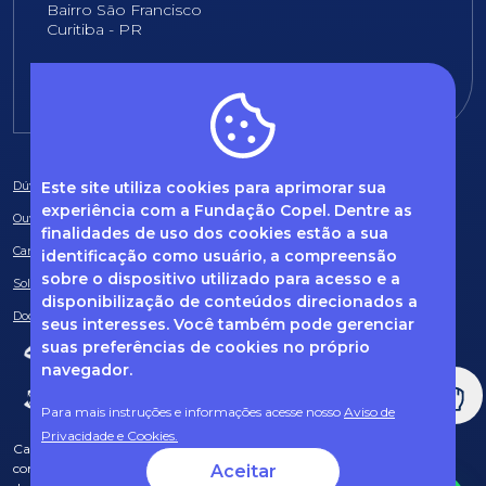
Bairro São Francisco
Curitiba - PR
E-mail:
fundacao@fcopel.org.br
Este site utiliza cookies para aprimorar sua
Dúvidas frequentes
experiência com a Fundação Copel. Dentre as
Ouvidoria
finalidades de uso dos cookies estão a sua
Canal de Denúncias
identificação como usuário, a compreensão
sobre o dispositivo utilizado para acesso e a
Solicitação de informações
disponibilização de conteúdos direcionados a
Documentos obrigatórios
seus interesses. Você também pode gerenciar
suas preferências de cookies no próprio
navegador.
Para mais instruções e informações acesse nosso
Aviso de
Privacidade e Cookies.
Caso tenha dúvidas sobre Privacidade de Dados e LGPD, entre em
contato com o nosso DPO (encarregado de dados) via e-mail:
Aceitar