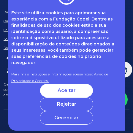
Este site utiliza cookies para aprimorar sua
Dúvidas frequentes
experiência com a Fundação Copel. Dentre as
Ouvidoria
finalidades de uso dos cookies estão a sua
Canal de Denúncias
identificação como usuário, a compreensão
sobre o dispositivo utilizado para acesso e a
Solicitação de informações
disponibilização de conteúdos direcionados a
Documentos obrigatórios
seus interesses. Você também pode gerenciar
suas preferências de cookies no próprio
navegador.
Para mais instruções e informações acesse nosso
Aviso de
Privacidade e Cookies.
Caso tenha dúvidas sobre Privacidade de Dados e LGPD, entre em
contato com o nosso DPO (encarregado de dados) via e-mail:
Aceitar
dpo@fcopel.org.br
Rejeitar
Gerenciar
© 2025 Fundação Copel Todos os direitos reservados
Desenvolvido por CRT