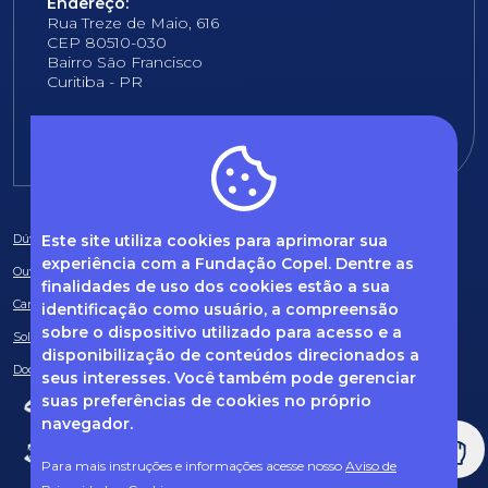
Endereço:
Rua Treze de Maio, 616
CEP 80510-030
Bairro São Francisco
Curitiba - PR
E-mail:
fundacao@fcopel.org.br
Este site utiliza cookies para aprimorar sua
Dúvidas frequentes
experiência com a Fundação Copel. Dentre as
Ouvidoria
finalidades de uso dos cookies estão a sua
Canal de Denúncias
identificação como usuário, a compreensão
sobre o dispositivo utilizado para acesso e a
Solicitação de informações
disponibilização de conteúdos direcionados a
Documentos obrigatórios
seus interesses. Você também pode gerenciar
suas preferências de cookies no próprio
navegador.
Para mais instruções e informações acesse nosso
Aviso de