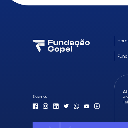
Hom
Fund
At
At
Te