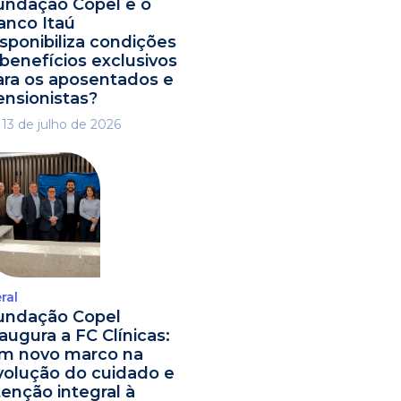
undação Copel e o
anco Itaú
isponibiliza condições
 benefícios exclusivos
ara os aposentados e
ensionistas?
13 de julho de 2026
ral
undação Copel
naugura a FC Clínicas:
m novo marco na
volução do cuidado e
tenção integral à