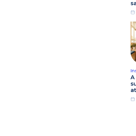
s
In
A 
s
a