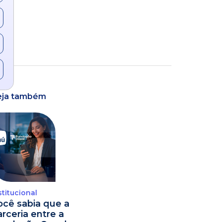
eja também
stitucional
ocê sabia que a
arceria entre a