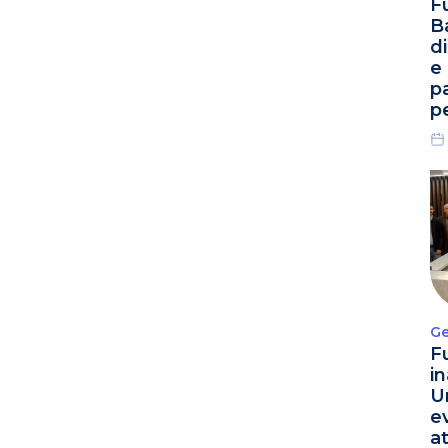
F
B
d
e
p
p
Ge
F
i
U
e
a