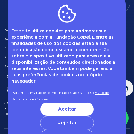
fundacao@fcopel.org.br
Este site utiliza cookies para aprimorar sua
Dúvidas frequentes
experiência com a Fundação Copel. Dentre as
Ouvidoria
finalidades de uso dos cookies estão a sua
Canal de Denúncias
identificação como usuário, a compreensão
sobre o dispositivo utilizado para acesso e a
Solicitação de informações
disponibilização de conteúdos direcionados a
Documentos obrigatórios
seus interesses. Você também pode gerenciar
suas preferências de cookies no próprio
navegador.
Para mais instruções e informações acesse nosso
Aviso de
Privacidade e Cookies.
Caso tenha dúvidas sobre Privacidade de Dados e LGPD, entre em
contato com o nosso DPO (encarregado de dados) via e-mail:
Aceitar
dpo@fcopel.org.br
Rejeitar