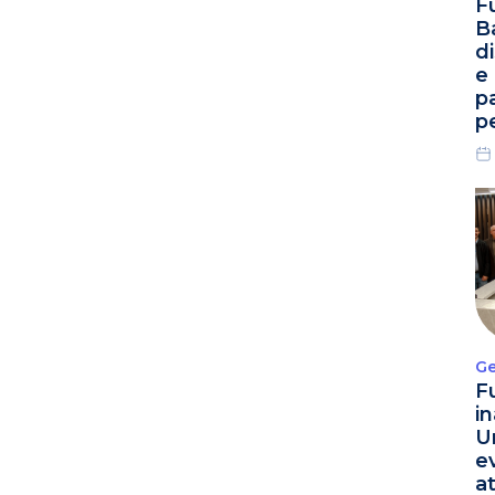
F
B
d
e
p
p
Ge
F
i
U
e
a