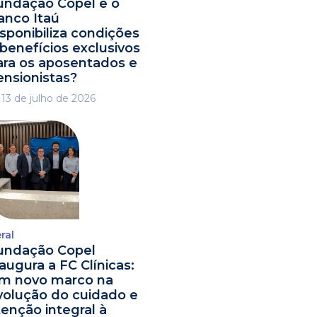
undação Copel e o
anco Itaú
isponibiliza condições
 benefícios exclusivos
ara os aposentados e
ensionistas?
13 de julho de 2026
ral
undação Copel
naugura a FC Clínicas:
m novo marco na
volução do cuidado e
tenção integral à