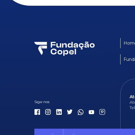
Hom
Fund
At
At
Te