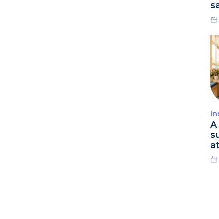
s
In
A 
s
a