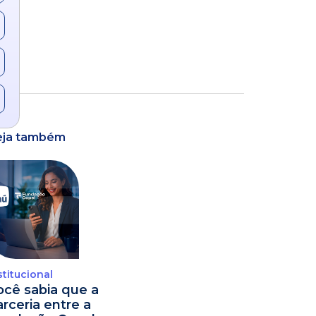
eja também
stitucional
ocê sabia que a
arceria entre a