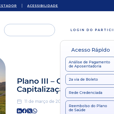
ESTADOR
ACESSIBILIDADE
LOGIN DO PARTIC
Acesso Rápido
Análise de Pagamento
de Aposentadoria
Plano III – Outubro 2018 
2a via de Boleto
Capitalização
Rede Credenciada
11 de março de 2024
Reembolso do Plano
de Saúde