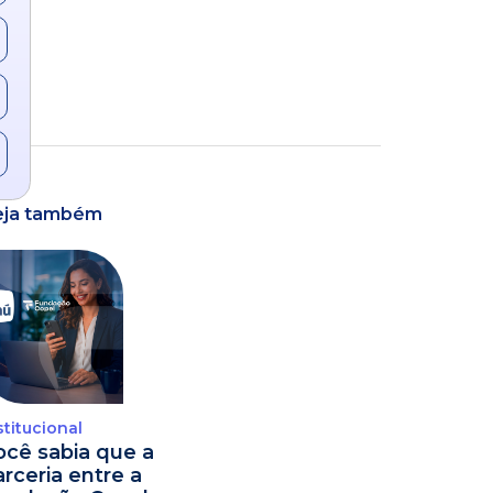
eja também
stitucional
ocê sabia que a
arceria entre a