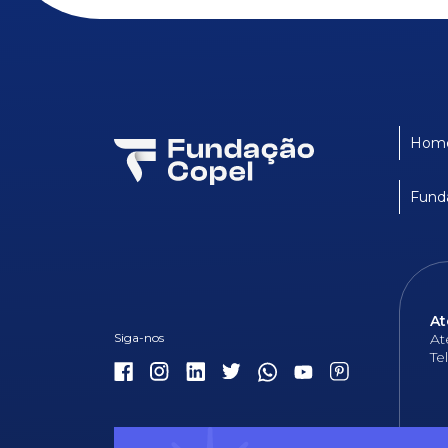
Hom
Fund
At
At
Te