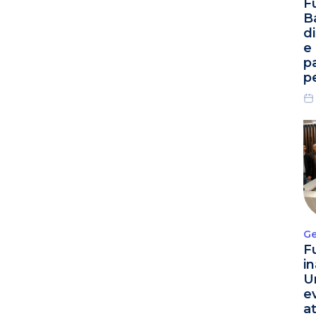
F
B
d
e
p
p
Ge
F
i
U
e
a