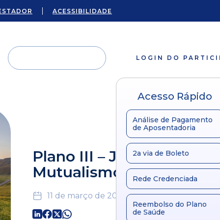
ESTADOR
ACESSIBILIDADE
LOGIN DO PARTIC
Acesso Rápido
Análise de Pagamento
de Aposentadoria
Plano III – Julho 2019 –
2a via de Boleto
Mutualismo
Rede Credenciada
11 de março de 2024
Reembolso do Plano
de Saúde