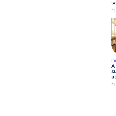
s
In
A 
s
a