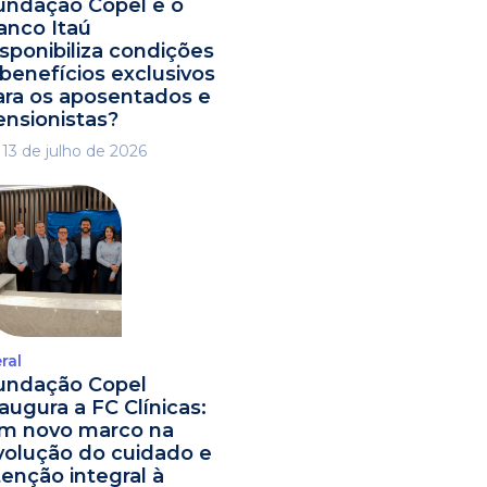
undação Copel e o
anco Itaú
isponibiliza condições
 benefícios exclusivos
ara os aposentados e
ensionistas?
13 de julho de 2026
ral
undação Copel
naugura a FC Clínicas:
m novo marco na
volução do cuidado e
tenção integral à