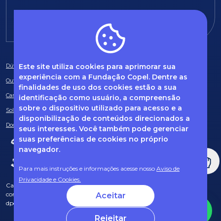
E-mail:
fundacao@fcopel.org.br
Este site utiliza cookies para aprimorar sua
Dúvidas frequentes
experiência com a Fundação Copel. Dentre as
Ouvidoria
finalidades de uso dos cookies estão a sua
Canal de Denúncias
identificação como usuário, a compreensão
sobre o dispositivo utilizado para acesso e a
Solicitação de informações
disponibilização de conteúdos direcionados a
Documentos obrigatórios
seus interesses. Você também pode gerenciar
suas preferências de cookies no próprio
navegador.
Para mais instruções e informações acesse nosso
Aviso de
Privacidade e Cookies.
Caso tenha dúvidas sobre Privacidade de Dados e LGPD, entre em
contato com o nosso DPO (encarregado de dados) via e-mail:
Aceitar
dpo@fcopel.org.br
Rejeitar