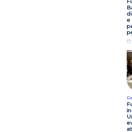
F
B
d
e
p
p
Ge
F
i
U
e
a