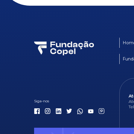
Hom
Fund
At
At
Te