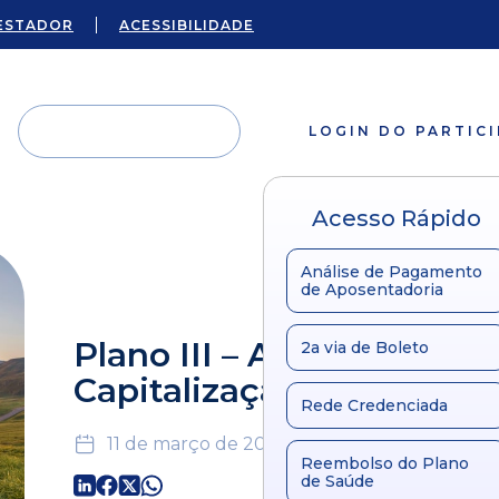
ESTADOR
ACESSIBILIDADE
LOGIN DO PARTIC
Acesso Rápido
Análise de Pagamento
de Aposentadoria
Plano III – Agosto 2017 –
2a via de Boleto
Capitalização
Rede Credenciada
11 de março de 2024
Reembolso do Plano
de Saúde