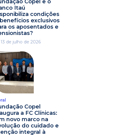
undação Copel e o
anco Itaú
isponibiliza condições
 benefícios exclusivos
ara os aposentados e
ensionistas?
13 de julho de 2026
ral
undação Copel
naugura a FC Clínicas:
m novo marco na
volução do cuidado e
tenção integral à