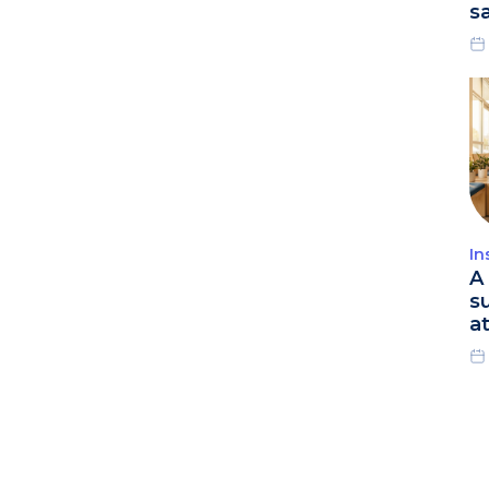
s
In
A 
s
a