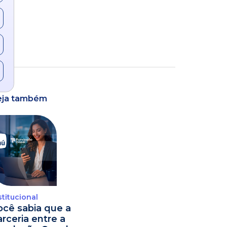
eja também
stitucional
ocê sabia que a
arceria entre a