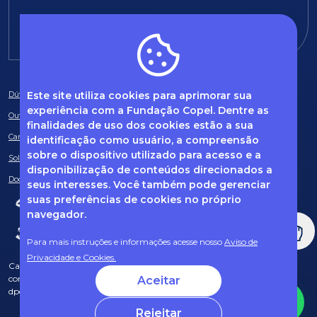
E-mail:
fundacao@fcopel.org.br
Este site utiliza cookies para aprimorar sua
Dúvidas frequentes
experiência com a Fundação Copel. Dentre as
Ouvidoria
finalidades de uso dos cookies estão a sua
Canal de Denúncias
identificação como usuário, a compreensão
sobre o dispositivo utilizado para acesso e a
Solicitação de informações
disponibilização de conteúdos direcionados a
Documentos obrigatórios
seus interesses. Você também pode gerenciar
suas preferências de cookies no próprio
navegador.
Para mais instruções e informações acesse nosso
Aviso de
Privacidade e Cookies.
Caso tenha dúvidas sobre Privacidade de Dados e LGPD, entre em
contato com o nosso DPO (encarregado de dados) via e-mail:
Aceitar
dpo@fcopel.org.br
Rejeitar