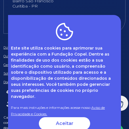
Bairro São Francisco
Curitiba - PR
E-mail:
fundacao@fcopel.org.br
Este site utiliza cookies para aprimorar sua
Dúvidas frequentes
experiência com a Fundação Copel. Dentre as
Ouvidoria
finalidades de uso dos cookies estão a sua
Canal de Denúncias
identificação como usuário, a compreensão
sobre o dispositivo utilizado para acesso e a
Solicitação de informações
disponibilização de conteúdos direcionados a
Documentos obrigatórios
seus interesses. Você também pode gerenciar
suas preferências de cookies no próprio
navegador.
Para mais instruções e informações acesse nosso
Aviso de
Privacidade e Cookies.
Caso tenha dúvidas sobre Privacidade de Dados e LGPD, entre em
contato com o nosso DPO (encarregado de dados) via e-mail:
Aceitar
dpo@fcopel.org.br