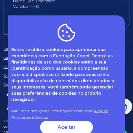
Bairro São Francisco
Curitiba - PR
E-mail:
fundacao@fcopel.org.br
Este site utiliza cookies para aprimorar sua
Dúvidas frequentes
experiência com a Fundação Copel. Dentre as
Ouvidoria
finalidades de uso dos cookies estão a sua
Canal de Denúncias
identificação como usuário, a compreensão
sobre o dispositivo utilizado para acesso e a
Solicitação de informações
disponibilização de conteúdos direcionados a
Documentos obrigatórios
seus interesses. Você também pode gerenciar
suas preferências de cookies no próprio
navegador.
Para mais instruções e informações acesse nosso
Aviso de
Privacidade e Cookies.
Caso tenha dúvidas sobre Privacidade de Dados e LGPD, entre em
contato com o nosso DPO (encarregado de dados) via e-mail:
Aceitar
dpo@fcopel.org.br