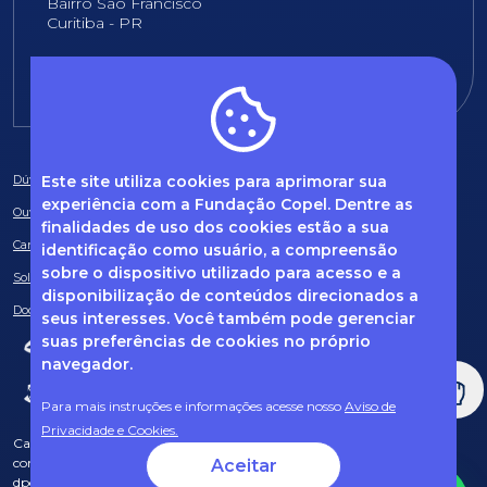
Bairro São Francisco
Curitiba - PR
E-mail:
fundacao@fcopel.org.br
Este site utiliza cookies para aprimorar sua
Dúvidas frequentes
experiência com a Fundação Copel. Dentre as
Ouvidoria
finalidades de uso dos cookies estão a sua
Canal de Denúncias
identificação como usuário, a compreensão
sobre o dispositivo utilizado para acesso e a
Solicitação de informações
disponibilização de conteúdos direcionados a
Documentos obrigatórios
seus interesses. Você também pode gerenciar
suas preferências de cookies no próprio
navegador.
Para mais instruções e informações acesse nosso
Aviso de
Privacidade e Cookies.
Caso tenha dúvidas sobre Privacidade de Dados e LGPD, entre em
contato com o nosso DPO (encarregado de dados) via e-mail:
Aceitar
dpo@fcopel.org.br