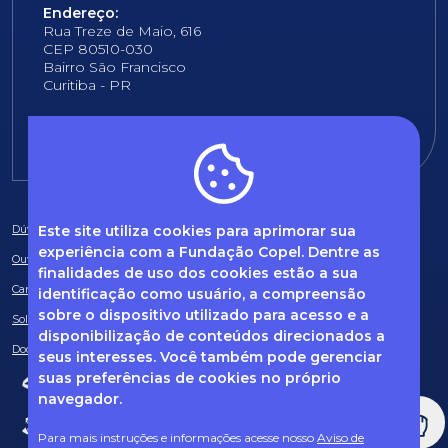
Endereço:
Rua Treze de Maio, 616
CEP 80510-030
Bairro São Francisco
Curitiba - PR
E-mail:
fundacao@fcopel.org.br
Este site utiliza cookies para aprimorar sua
Dúvidas frequentes
experiência com a Fundação Copel. Dentre as
Ouvidoria
finalidades de uso dos cookies estão a sua
Canal de Denúncias
identificação como usuário, a compreensão
sobre o dispositivo utilizado para acesso e a
Solicitação de informações
disponibilização de conteúdos direcionados a
Documentos obrigatórios
seus interesses. Você também pode gerenciar
suas preferências de cookies no próprio
navegador.
Para mais instruções e informações acesse nosso
Aviso de