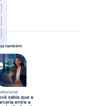
eja também
stitucional
ocê sabia que a
arceria entre a