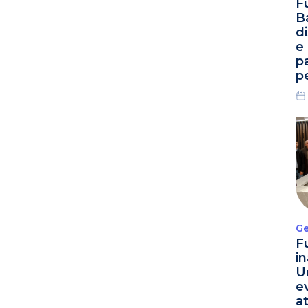
F
B
d
e
p
p
Ge
F
i
U
e
a