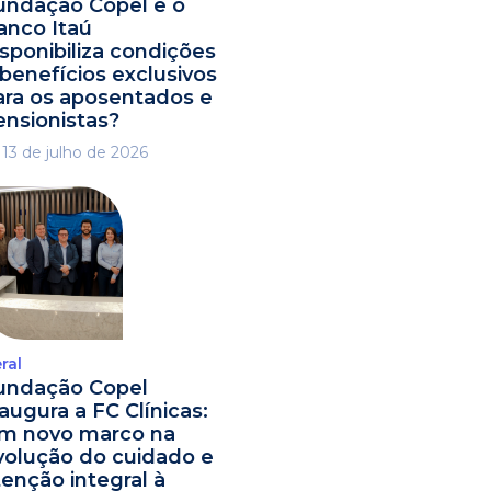
undação Copel e o
anco Itaú
isponibiliza condições
 benefícios exclusivos
ara os aposentados e
ensionistas?
13 de julho de 2026
ral
undação Copel
naugura a FC Clínicas:
m novo marco na
volução do cuidado e
tenção integral à