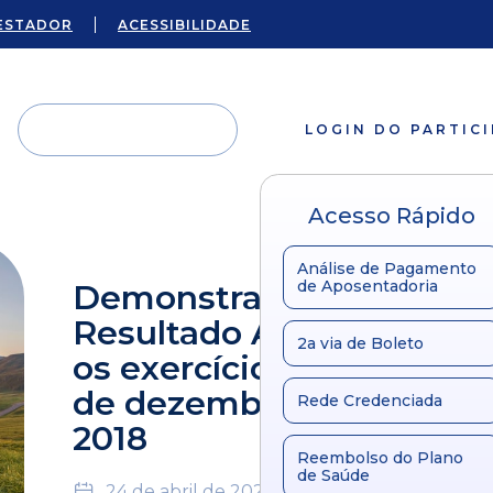
ESTADOR
ACESSIBILIDADE
LOGIN DO PARTIC
Acesso Rápido
Análise de Pagamento
de Aposentadoria
Demonstração do
Resultado Abrangente p
2a via de Boleto
os exercícios findos em 3
de dezembro de 2019 e 
Rede Credenciada
2018
Reembolso do Plano
de Saúde
24 de abril de 2024