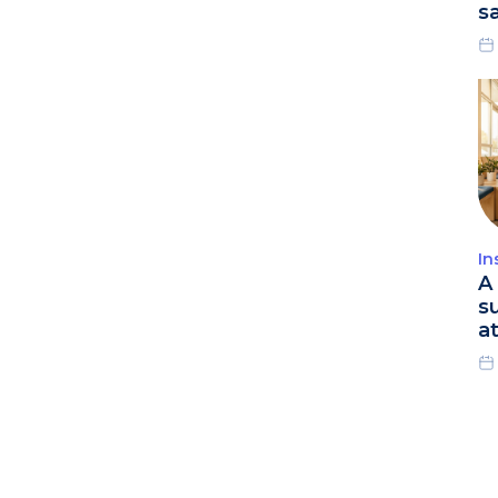
s
In
A 
s
a