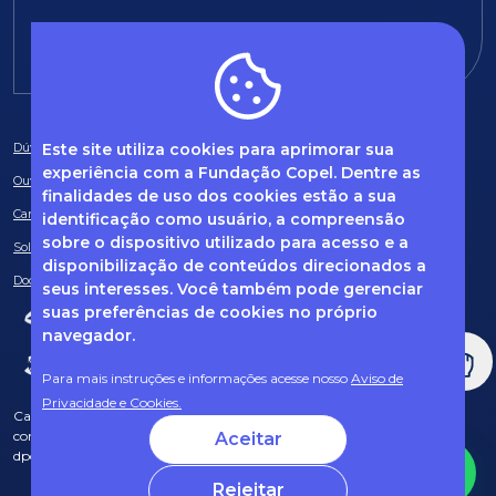
E-mail:
fundacao@fcopel.org.br
Este site utiliza cookies para aprimorar sua
Dúvidas frequentes
experiência com a Fundação Copel. Dentre as
Ouvidoria
finalidades de uso dos cookies estão a sua
Canal de Denúncias
identificação como usuário, a compreensão
sobre o dispositivo utilizado para acesso e a
Solicitação de informações
disponibilização de conteúdos direcionados a
Documentos obrigatórios
seus interesses. Você também pode gerenciar
suas preferências de cookies no próprio
navegador.
Para mais instruções e informações acesse nosso
Aviso de
Privacidade e Cookies.
Caso tenha dúvidas sobre Privacidade de Dados e LGPD, entre em
contato com o nosso DPO (encarregado de dados) via e-mail:
Aceitar
dpo@fcopel.org.br
Rejeitar