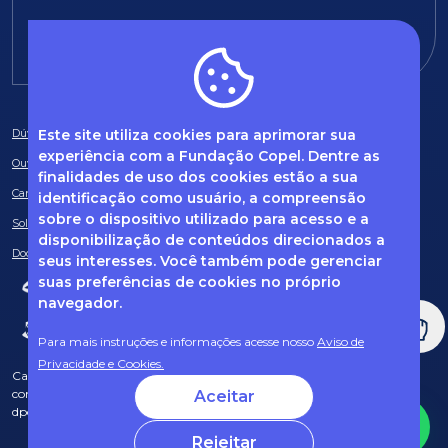
E-mail:
fundacao@fcopel.org.br
Este site utiliza cookies para aprimorar sua
Dúvidas frequentes
experiência com a Fundação Copel. Dentre as
Ouvidoria
finalidades de uso dos cookies estão a sua
Canal de Denúncias
identificação como usuário, a compreensão
sobre o dispositivo utilizado para acesso e a
Solicitação de informações
disponibilização de conteúdos direcionados a
Documentos obrigatórios
seus interesses. Você também pode gerenciar
suas preferências de cookies no próprio
navegador.
Para mais instruções e informações acesse nosso
Aviso de
Privacidade e Cookies.
Caso tenha dúvidas sobre Privacidade de Dados e LGPD, entre em
contato com o nosso DPO (encarregado de dados) via e-mail:
Aceitar
dpo@fcopel.org.br
Rejeitar