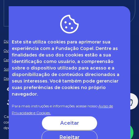
E-mail:
fundacao@fcopel.org.br
Este site utiliza cookies para aprimorar sua
Dúvidas frequentes
experiência com a Fundação Copel. Dentre as
Ouvidoria
finalidades de uso dos cookies estão a sua
Canal de Denúncias
identificação como usuário, a compreensão
sobre o dispositivo utilizado para acesso e a
Solicitação de informações
disponibilização de conteúdos direcionados a
Documentos obrigatórios
seus interesses. Você também pode gerenciar
suas preferências de cookies no próprio
navegador.
Para mais instruções e informações acesse nosso
Aviso de
Privacidade e Cookies.
Caso tenha dúvidas sobre Privacidade de Dados e LGPD, entre em
contato com o nosso DPO (encarregado de dados) via e-mail:
Aceitar
dpo@fcopel.org.br
Rejeitar