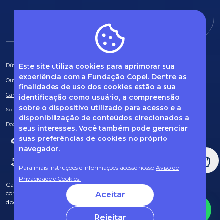
E-mail:
fundacao@fcopel.org.br
Este site utiliza cookies para aprimorar sua
Dúvidas frequentes
experiência com a Fundação Copel. Dentre as
Ouvidoria
finalidades de uso dos cookies estão a sua
Canal de Denúncias
identificação como usuário, a compreensão
sobre o dispositivo utilizado para acesso e a
Solicitação de informações
disponibilização de conteúdos direcionados a
Documentos obrigatórios
seus interesses. Você também pode gerenciar
suas preferências de cookies no próprio
navegador.
Para mais instruções e informações acesse nosso
Aviso de
Privacidade e Cookies.
Caso tenha dúvidas sobre Privacidade de Dados e LGPD, entre em
contato com o nosso DPO (encarregado de dados) via e-mail:
Aceitar
dpo@fcopel.org.br
Rejeitar