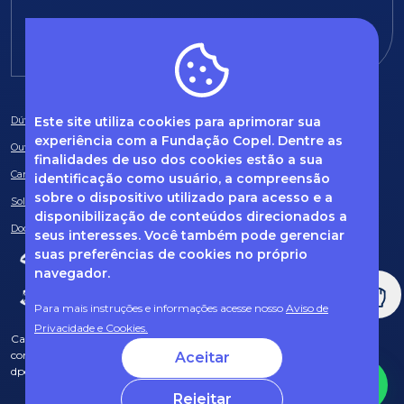
E-mail:
fundacao@fcopel.org.br
Este site utiliza cookies para aprimorar sua
Dúvidas frequentes
experiência com a Fundação Copel. Dentre as
Ouvidoria
finalidades de uso dos cookies estão a sua
Canal de Denúncias
identificação como usuário, a compreensão
sobre o dispositivo utilizado para acesso e a
Solicitação de informações
disponibilização de conteúdos direcionados a
Documentos obrigatórios
seus interesses. Você também pode gerenciar
suas preferências de cookies no próprio
navegador.
Para mais instruções e informações acesse nosso
Aviso de
Privacidade e Cookies.
Caso tenha dúvidas sobre Privacidade de Dados e LGPD, entre em
contato com o nosso DPO (encarregado de dados) via e-mail:
Aceitar
dpo@fcopel.org.br
Rejeitar