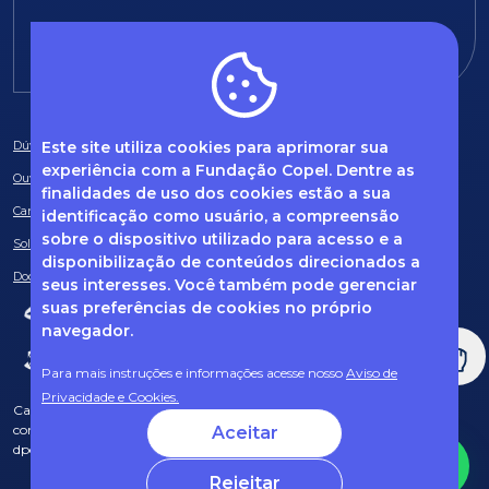
E-mail:
fundacao@fcopel.org.br
Este site utiliza cookies para aprimorar sua
Dúvidas frequentes
experiência com a Fundação Copel. Dentre as
Ouvidoria
finalidades de uso dos cookies estão a sua
Canal de Denúncias
identificação como usuário, a compreensão
sobre o dispositivo utilizado para acesso e a
Solicitação de informações
disponibilização de conteúdos direcionados a
Documentos obrigatórios
seus interesses. Você também pode gerenciar
suas preferências de cookies no próprio
navegador.
Para mais instruções e informações acesse nosso
Aviso de
Privacidade e Cookies.
Caso tenha dúvidas sobre Privacidade de Dados e LGPD, entre em
contato com o nosso DPO (encarregado de dados) via e-mail:
Aceitar
dpo@fcopel.org.br
Rejeitar