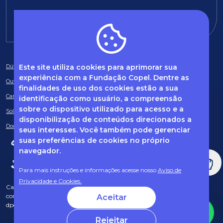
E-mail:
fundacao@fcopel.org.br
Este site utiliza cookies para aprimorar sua
Dúvidas frequentes
experiência com a Fundação Copel. Dentre as
Ouvidoria
finalidades de uso dos cookies estão a sua
Canal de Denúncias
identificação como usuário, a compreensão
sobre o dispositivo utilizado para acesso e a
Solicitação de informações
disponibilização de conteúdos direcionados a
Documentos obrigatórios
seus interesses. Você também pode gerenciar
suas preferências de cookies no próprio
navegador.
Para mais instruções e informações acesse nosso
Aviso de
Privacidade e Cookies.
Caso tenha dúvidas sobre Privacidade de Dados e LGPD, entre em
contato com o nosso DPO (encarregado de dados) via e-mail:
Aceitar
dpo@fcopel.org.br
Rejeitar