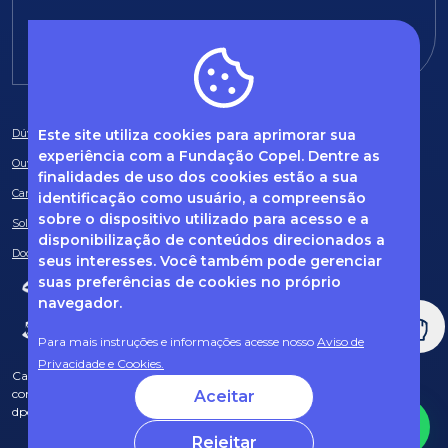
E-mail:
fundacao@fcopel.org.br
Este site utiliza cookies para aprimorar sua
Dúvidas frequentes
experiência com a Fundação Copel. Dentre as
Ouvidoria
finalidades de uso dos cookies estão a sua
Canal de Denúncias
identificação como usuário, a compreensão
sobre o dispositivo utilizado para acesso e a
Solicitação de informações
disponibilização de conteúdos direcionados a
Documentos obrigatórios
seus interesses. Você também pode gerenciar
suas preferências de cookies no próprio
navegador.
Para mais instruções e informações acesse nosso
Aviso de
Privacidade e Cookies.
Caso tenha dúvidas sobre Privacidade de Dados e LGPD, entre em
contato com o nosso DPO (encarregado de dados) via e-mail:
Aceitar
dpo@fcopel.org.br
Rejeitar