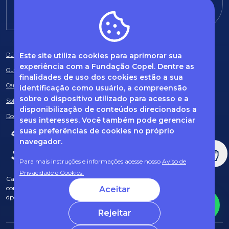
E-mail:
fundacao@fcopel.org.br
Este site utiliza cookies para aprimorar sua
Dúvidas frequentes
experiência com a Fundação Copel. Dentre as
Ouvidoria
finalidades de uso dos cookies estão a sua
Canal de Denúncias
identificação como usuário, a compreensão
sobre o dispositivo utilizado para acesso e a
Solicitação de informações
disponibilização de conteúdos direcionados a
Documentos obrigatórios
seus interesses. Você também pode gerenciar
suas preferências de cookies no próprio
navegador.
Para mais instruções e informações acesse nosso
Aviso de
Privacidade e Cookies.
Caso tenha dúvidas sobre Privacidade de Dados e LGPD, entre em
contato com o nosso DPO (encarregado de dados) via e-mail:
Aceitar
dpo@fcopel.org.br
Rejeitar