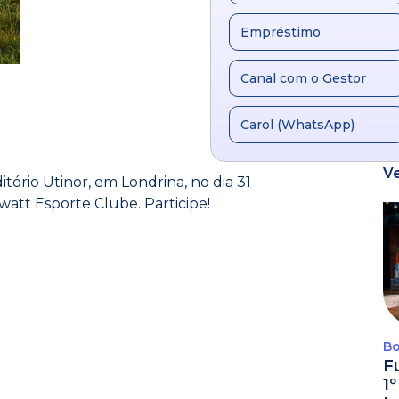
Empréstimo
Canal com o Gestor
Carol (WhatsApp)
V
ório Utinor, em Londrina, no dia 31
owatt Esporte Clube. Participe!
Bo
F
1