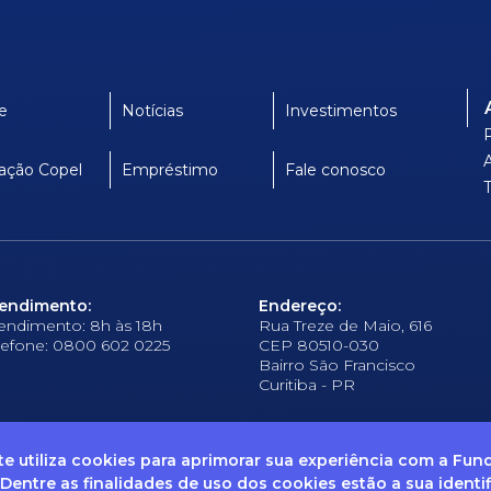
e
Notícias
Investimentos
ação Copel
Empréstimo
Fale conosco
endimento:
Endereço:
endimento: 8h às 18h
Rua Treze de Maio, 616
lefone: 0800 602 0225
CEP 80510-030
Bairro São Francisco
Curitiba - PR
ite utiliza cookies para aprimorar sua experiência com a Fu
 Dentre as finalidades de uso dos cookies estão a sua identi