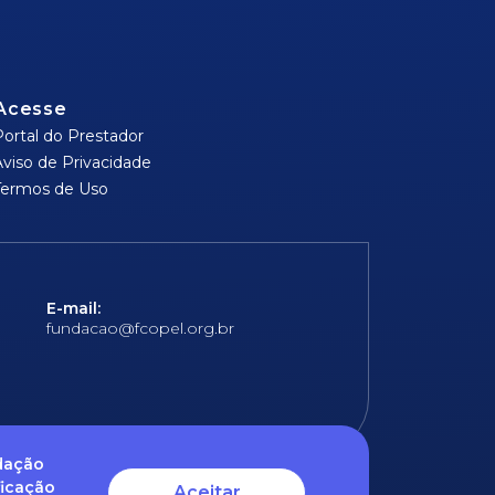
Acesse
Portal do Prestador
Aviso de Privacidade
Termos de Uso
E-mail:
fundacao@fcopel.org.br
ndação
ficação
Aceitar