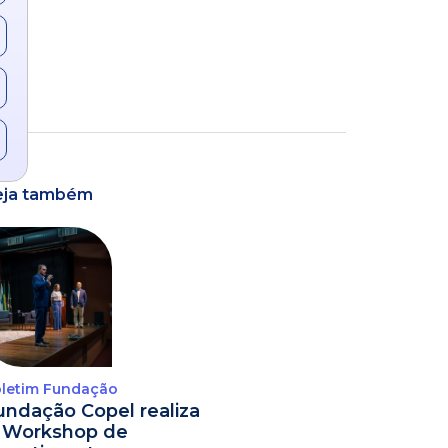
eja também
letim Fundação
undação Copel realiza
º Workshop de