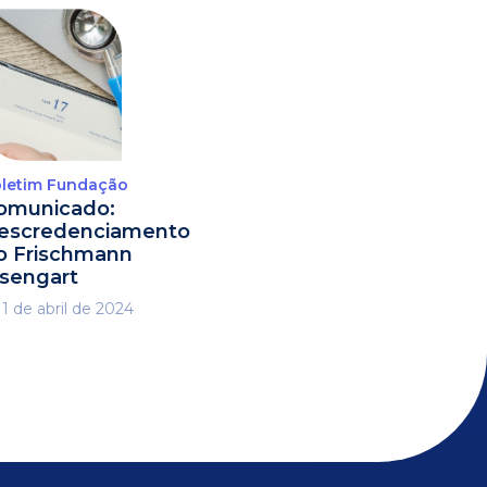
letim Fundação
omunicado:
escredenciamento
o Frischmann
isengart
1 de abril de 2024