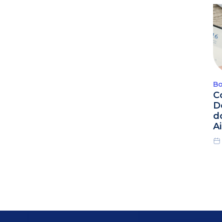
Bo
C
D
d
A