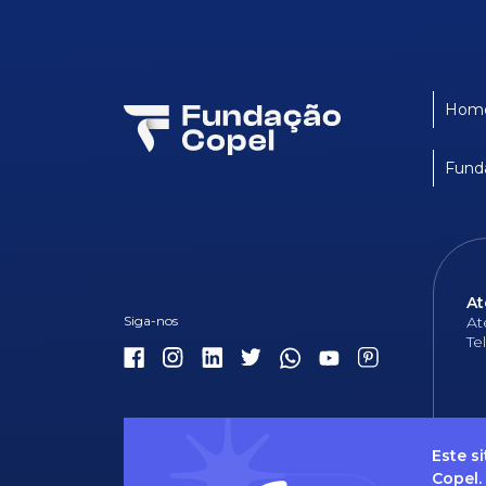
Hom
Fund
At
At
Te
Este s
Copel.