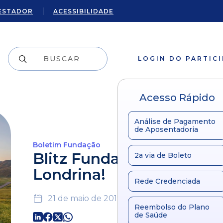
ESTADOR
ACESSIBILIDADE
LOGIN DO PARTIC
Acesso Rápido
Análise de Pagamento
de Aposentadoria
Boletim Fundação
Blitz Fundação Copel em
2a via de Boleto
Londrina!
Rede Credenciada
21 de maio de 2019
Reembolso do Plano
de Saúde