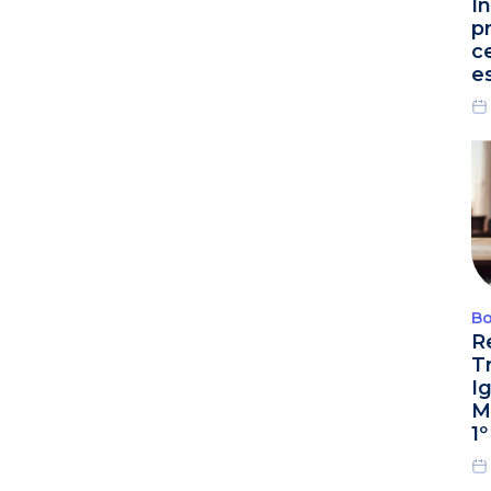
I
p
c
e
Bo
R
T
I
M
1