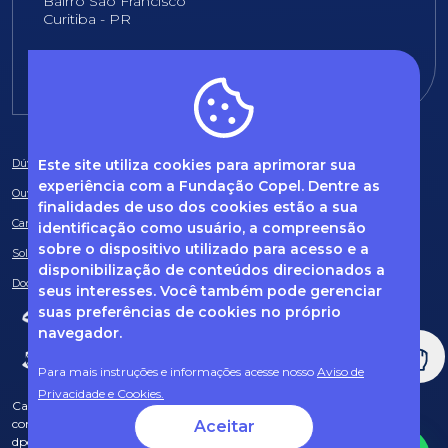
Bairro São Francisco
Curitiba - PR
E-mail:
fundacao@fcopel.org.br
Este site utiliza cookies para aprimorar sua
Dúvidas frequentes
experiência com a Fundação Copel. Dentre as
Ouvidoria
finalidades de uso dos cookies estão a sua
Canal de Denúncias
identificação como usuário, a compreensão
sobre o dispositivo utilizado para acesso e a
Solicitação de informações
disponibilização de conteúdos direcionados a
Documentos obrigatórios
seus interesses. Você também pode gerenciar
suas preferências de cookies no próprio
navegador.
Para mais instruções e informações acesse nosso
Aviso de
Privacidade e Cookies.
Caso tenha dúvidas sobre Privacidade de Dados e LGPD, entre em
contato com o nosso DPO (encarregado de dados) via e-mail:
Aceitar
dpo@fcopel.org.br