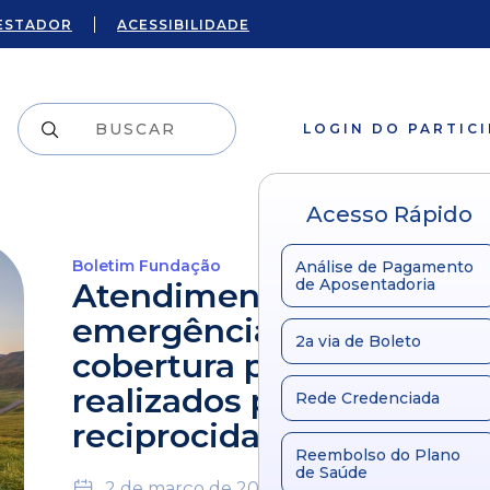
ESTADOR
ACESSIBILIDADE
LOGIN DO PARTIC
Acesso Rápido
Boletim Fundação
Análise de Pagamento
de Aposentadoria
Atendimentos de
emergência fora da área
2a via de Boleto
cobertura podem ser
realizados por meio da
Rede Credenciada
reciprocidade
Reembolso do Plano
de Saúde
2 de março de 2020