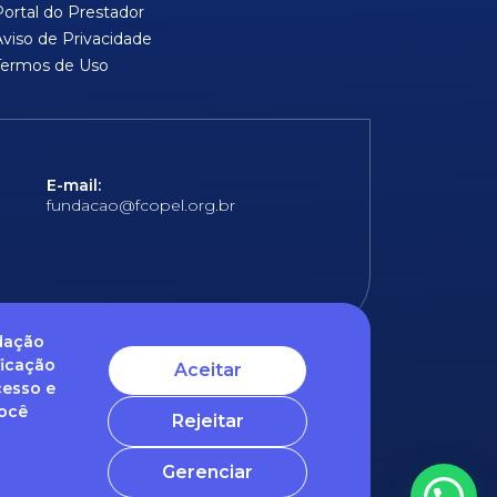
Portal do Prestador
Aviso de Privacidade
Termos de Uso
E-mail:
fundacao@fcopel.org.br
ndação
ficação
Aceitar
cesso e
 obrigatórios
Você
Rejeitar
ntato com o nosso DPO (encarregado de dados)
Gerenciar