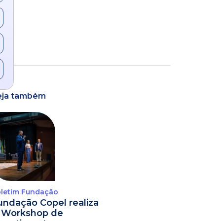
eja também
letim Fundação
undação Copel realiza
º Workshop de