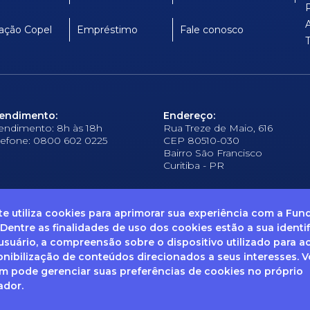
ação Copel
Empréstimo
Fale conosco
endimento:
Endereço:
endimento: 8h às 18h
Rua Treze de Maio, 616
lefone: 0800 602 0225
CEP 80510-030
Bairro São Francisco
Curitiba - PR
ite utiliza cookies para aprimorar sua experiência com a Fu
 Dentre as finalidades de uso dos cookies estão a sua identi
suário, a compreensão sobre o dispositivo utilizado para a
frequentes
Ouvidoria
Canal de Denúncias
Solicitação de informações
Documentos
onibilização de conteúdos direcionados a seus interesses. 
 pode gerenciar suas preferências de cookies no próprio
ador.
enha dúvidas sobre Privacidade de Dados e LGPD, entre em co
ail: dpo@fcopel.org.br