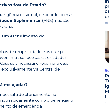
I
tivos fora do Estado?
p
c
angência estadual, de acordo com as
e
 Saúde Suplementar (
ANS), não são
Paraná.
de um atendimento de
has de reciprocidade e as que já
vem mais ser aceitas (as entidades
Caso seja necessário recorrer a esse
to exclusivamente via Central de
Bo
R
T
á me ajudar?
I
M
 necessita de atendimento na
1
ando rapidamente como o beneficiário
dimento de emergência.