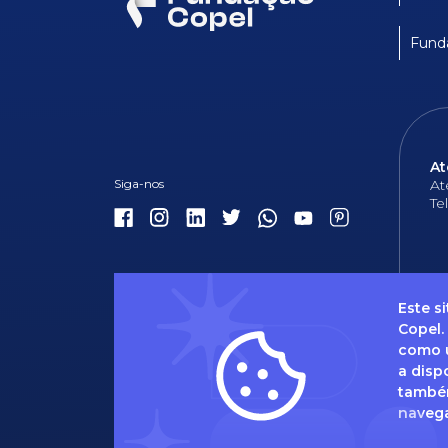
Fund
At
At
Te
Este s
Copel.
como u
Dúvidas 
a disp
também
naveg
Caso t
via e-m