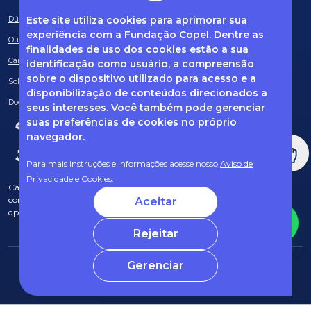
Este site utiliza cookies para aprimorar sua
Dúvidas frequentes
experiência com a Fundação Copel. Dentre as
Ouvidoria
finalidades de uso dos cookies estão a sua
Canal de Denúncias
identificação como usuário, a compreensão
sobre o dispositivo utilizado para acesso e a
Solicitação de informações
disponibilização de conteúdos direcionados a
Documentos obrigatórios
seus interesses. Você também pode gerenciar
suas preferências de cookies no próprio
navegador.
Para mais instruções e informações acesse nosso
Aviso de
Privacidade e Cookies.
Caso tenha dúvidas sobre Privacidade de Dados e LGPD, entre em
contato com o nosso DPO (encarregado de dados) via e-mail:
Aceitar
dpo@fcopel.org.br
Rejeitar
Gerenciar
© 2025 Fundação Copel Todos os direitos reservados
Desenvolvido por CRT