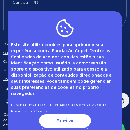
Curitiba - PR
E-mail:
fundacao@fcopel.org.br
Este site utiliza cookies para aprimorar sua
Dúvidas frequentes
experiência com a Fundação Copel. Dentre as
Ouvidoria
finalidades de uso dos cookies estão a sua
Canal de Denúncias
identificação como usuário, a compreensão
sobre o dispositivo utilizado para acesso e a
Solicitação de informações
disponibilização de conteúdos direcionados a
Documentos obrigatórios
seus interesses. Você também pode gerenciar
suas preferências de cookies no próprio
navegador.
Para mais instruções e informações acesse nosso
Aviso de
Privacidade e Cookies.
Caso tenha dúvidas sobre Privacidade de Dados e LGPD, entre em
contato com o nosso DPO (encarregado de dados) via e-mail:
Aceitar
dpo@fcopel.org.br