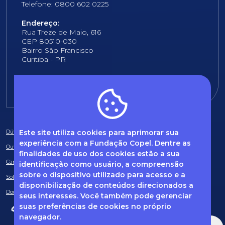
Telefone: 0800 602 0225
Endereço:
Rua Treze de Maio, 616
CEP 80510-030
Bairro São Francisco
Curitiba - PR
E-mail:
fundacao@fcopel.org.br
Este site utiliza cookies para aprimorar sua
Dúvidas frequentes
experiência com a Fundação Copel. Dentre as
Ouvidoria
finalidades de uso dos cookies estão a sua
Canal de Denúncias
identificação como usuário, a compreensão
sobre o dispositivo utilizado para acesso e a
Solicitação de informações
disponibilização de conteúdos direcionados a
Documentos obrigatórios
seus interesses. Você também pode gerenciar
suas preferências de cookies no próprio
navegador.