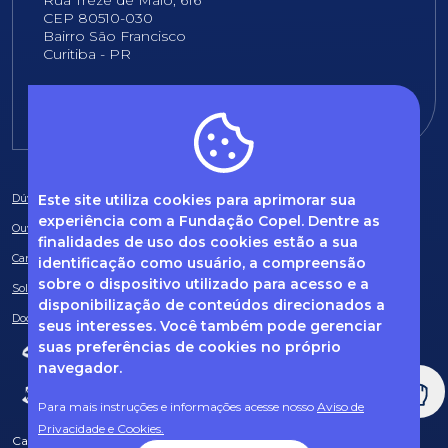
Rua Treze de Maio, 616
CEP 80510-030
Bairro São Francisco
Curitiba - PR
E-mail:
fundacao@fcopel.org.br
Este site utiliza cookies para aprimorar sua
Dúvidas frequentes
experiência com a Fundação Copel. Dentre as
Ouvidoria
finalidades de uso dos cookies estão a sua
Canal de Denúncias
identificação como usuário, a compreensão
sobre o dispositivo utilizado para acesso e a
Solicitação de informações
disponibilização de conteúdos direcionados a
Documentos obrigatórios
seus interesses. Você também pode gerenciar
suas preferências de cookies no próprio
navegador.
Para mais instruções e informações acesse nosso
Aviso de
Privacidade e Cookies.
Caso tenha dúvidas sobre Privacidade de Dados e LGPD, entre em