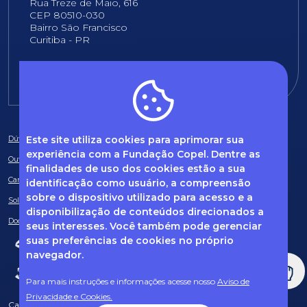
Rua Treze de Maio, 616
CEP 80510-030
Bairro São Francisco
Curitiba - PR
E-mail:
fundacao@fcopel.org.br
Este site utiliza cookies para aprimorar sua
Dúvidas frequentes
experiência com a Fundação Copel. Dentre as
Ouvidoria
finalidades de uso dos cookies estão a sua
Canal de Denúncias
identificação como usuário, a compreensão
sobre o dispositivo utilizado para acesso e a
Solicitação de informações
disponibilização de conteúdos direcionados a
Documentos obrigatórios
seus interesses. Você também pode gerenciar
suas preferências de cookies no próprio
navegador.
Para mais instruções e informações acesse nosso
Aviso de
Privacidade e Cookies.
Caso tenha dúvidas sobre Privacidade de Dados e LGPD, entre em