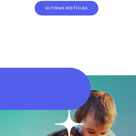
Alteração de conta
Horário de
ÚLTIMAS NOTÍCIAS
bancária passa a ser
atendimento na
feita por novo
próxima segunda-fei
processo digital