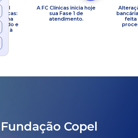
opel
A FC Clínicas inicia hoje
Alteraç
línicas:
sua Fase 1 de
bancária
co na
atendimento.
feita
idado e
proces
ral à
 Fundação Copel