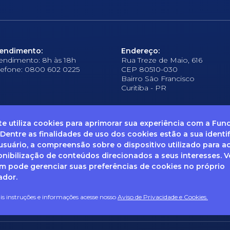
endimento:
Endereço:
endimento: 8h às 18h
Rua Treze de Maio, 616
lefone: 0800 602 0225
CEP 80510-030
Bairro São Francisco
Curitiba - PR
ite utiliza cookies para aprimorar sua experiência com a Fu
 Dentre as finalidades de uso dos cookies estão a sua identi
suário, a compreensão sobre o dispositivo utilizado para a
frequentes
Ouvidoria
Canal de Denúncias
Solicitação de informações
Documentos
onibilização de conteúdos direcionados a seus interesses. 
 pode gerenciar suas preferências de cookies no próprio
ador.
enha dúvidas sobre Privacidade de Dados e LGPD, entre em co
ail: dpo@fcopel.org.br
s instruções e informações acesse nosso
Aviso de Privacidade e Cookies.