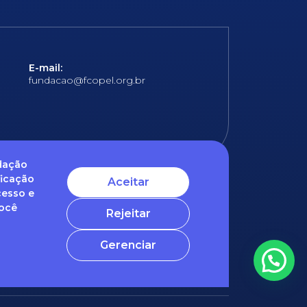
E-mail:
fundacao@fcopel.org.br
ndação
ficação
Aceitar
cesso e
 obrigatórios
Você
Rejeitar
ntato com o nosso DPO (encarregado de dados)
Gerenciar