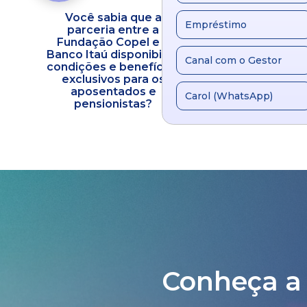
Você sabia que a
Fundação C
Empréstimo
parceria entre a
inaugura a FC C
ra
Fundação Copel e o
Um novo mar
Banco Itaú disponibiliza
evolução do cu
Canal com o Gestor
condições e benefícios
atenção integ
exclusivos para os
saúde
aposentados e
Carol (WhatsApp)
pensionistas?
Conheça a