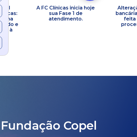
opel
A FC Clínicas inicia hoje
Alteraç
línicas:
sua Fase 1 de
bancária
co na
atendimento.
feita
idado e
proces
ral à
 Fundação Copel