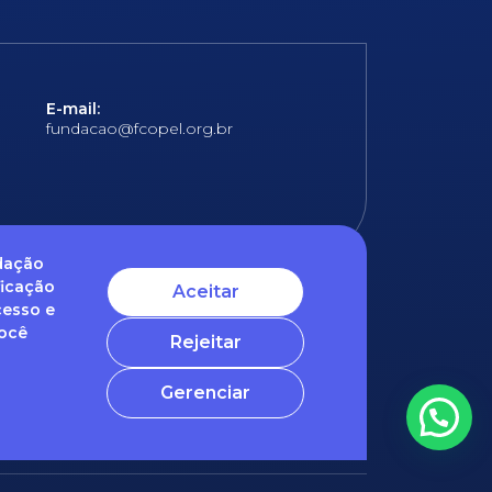
E-mail:
fundacao@fcopel.org.br
ndação
ficação
Aceitar
cesso e
 obrigatórios
Você
Rejeitar
ntato com o nosso DPO (encarregado de dados)
Gerenciar