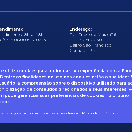
endimento:
Endereço:
endimento: 8h às 18h
Rua Treze de Maio, 616
lefone: 0800 602 0225
CEP 80510-030
Bairro São Francisco
Curitiba - PR
ite utiliza cookies para aprimorar sua experiência com a Fu
 Dentre as finalidades de uso dos cookies estão a sua identi
suário, a compreensão sobre o dispositivo utilizado para a
frequentes
Ouvidoria
Canal de Denúncias
Solicitação de informações
Documentos
onibilização de conteúdos direcionados a seus interesses. 
 pode gerenciar suas preferências de cookies no próprio
ador.
enha dúvidas sobre Privacidade de Dados e LGPD, entre em co
ail: dpo@fcopel.org.br
s instruções e informações acesse nosso
Aviso de Privacidade e Cookies.