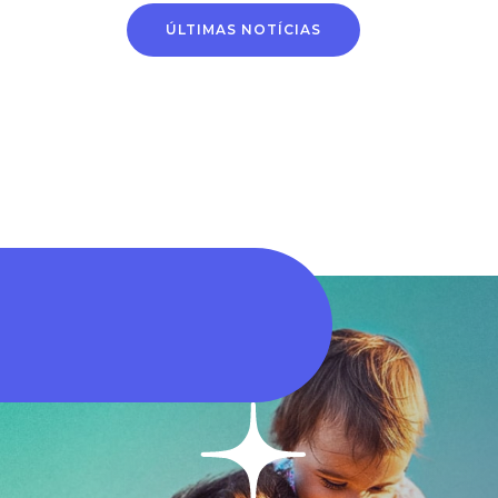
Alteração de conta
Horário de
ÚLTIMAS NOTÍCIAS
bancária passa a ser
atendimento na
feita por novo
próxima segunda-fei
processo digital