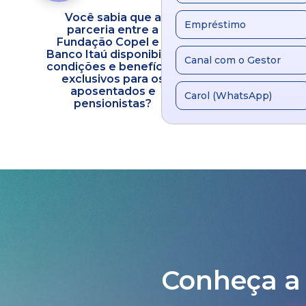
Você sabia que a
Fundação C
Empréstimo
parceria entre a
inaugura a FC C
ra
Fundação Copel e o
Um novo mar
Banco Itaú disponibiliza
evolução do cu
Canal com o Gestor
condições e benefícios
atenção integ
exclusivos para os
saúde
aposentados e
Carol (WhatsApp)
pensionistas?
Conheça a