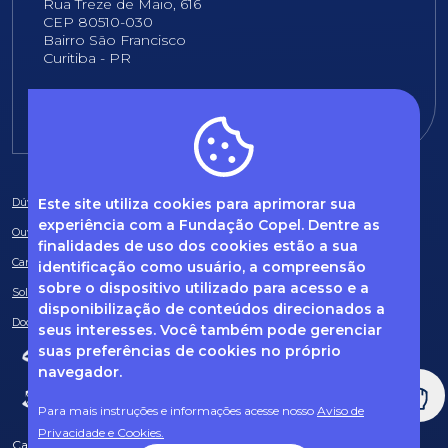
Rua Treze de Maio, 616
CEP 80510-030
Bairro São Francisco
Curitiba - PR
E-mail:
fundacao@fcopel.org.br
Este site utiliza cookies para aprimorar sua
Dúvidas frequentes
experiência com a Fundação Copel. Dentre as
Ouvidoria
finalidades de uso dos cookies estão a sua
Canal de Denúncias
identificação como usuário, a compreensão
sobre o dispositivo utilizado para acesso e a
Solicitação de informações
disponibilização de conteúdos direcionados a
Documentos obrigatórios
seus interesses. Você também pode gerenciar
suas preferências de cookies no próprio
navegador.
Para mais instruções e informações acesse nosso
Aviso de
Privacidade e Cookies.
Caso tenha dúvidas sobre Privacidade de Dados e LGPD, entre em